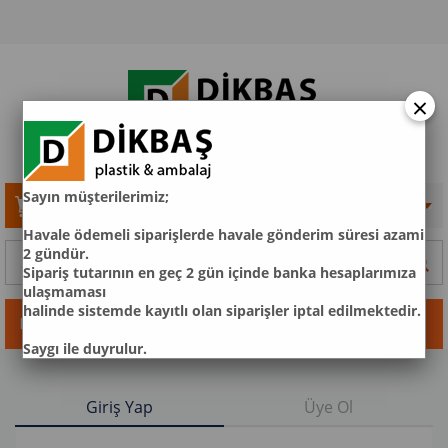
×
S
ayın
müşteril
eri
m
iz;
Sepetim
0
Ürün
Havale ödemeli siparişlerde havale gönderim süresi azami
2 gündür.
Sipariş tutarının en geç 2 gün içinde banka hesaplarımıza
ulaşmaması
halinde sistemde kayıtlı olan siparişler iptal edilmektedir.
Kategoriler
Saygı ile duyrulur.
Giriş Yap
Üye Ol