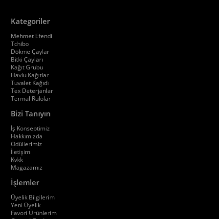
Kategoriler
Mehmet Efendi
Tchibo
Dökme Çaylar
Bitki Çayları
Kağıt Grubu
Havlu Kağıtlar
Tuvalet Kağıdı
Tex Deterjanlar
Termal Rulolar
Bizi Tanıyın
İş Konseptimiz
Hakkımızda
Ödüllerimiz
İletişim
Kvkk
Magazamız
İşlemler
Üyelik Bilgilerim
Yeni Üyelik
Favori Ürünlerim