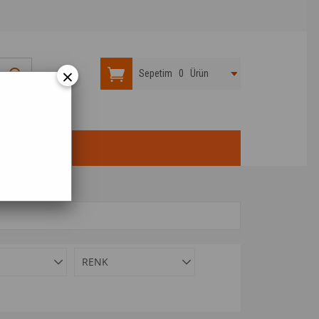
×
Sepetim
0
Ürün
RENK