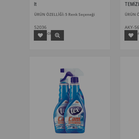
lt
TEMİZ
ÜRÜN ÖZELLİĞİ: 5 Renk Seçeneği
ÜRÜN Ö
52036
AKY-5
Fiyat Sorunuz
Fiyat 