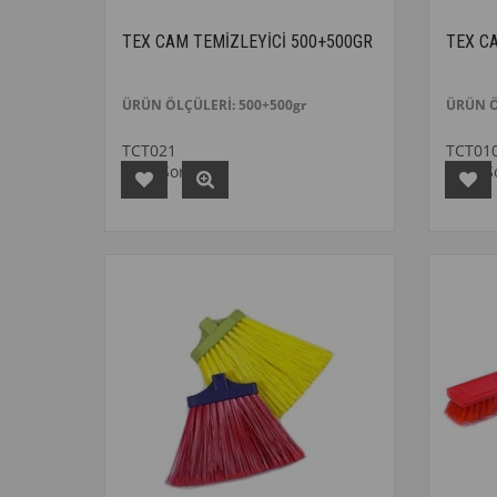
TEX CAM TEMİZLEYİCİ 500+500GR
TEX C
ÜRÜN ÖLÇÜLERİ: 500+500gr
ÜRÜN Ö
TCT021
TCT01
Fiyat Sorunuz
Fiyat 