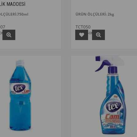
LİK MADDESİ
LÇÜLERİ:750ml
ÜRÜN ÖLÇÜLERİ: 2kg
607
TCT050
Sorunuz
Fiyat Sorunuz