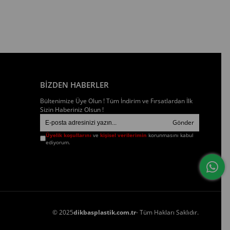
BİZDEN HABERLER
Bültenimize Üye Olun ! Tüm İndirim ve Fırsatlardan İlk
Sizin Haberiniz Olsun !
Gönder
Üyelik koşullarını
ve
kişisel verilerimin
korunmasını kabul
ediyorum.
© 2025
dikbasplastik.com.tr
- Tüm Hakları Saklıdır.