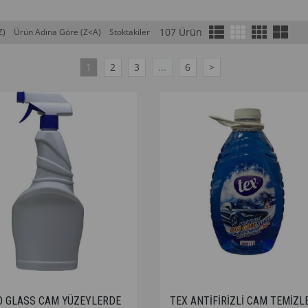
107 Ürün
Z)
Ürün Adına Göre (Z<A)
Stoktakiler
1
2
3
...
6
>
O GLASS CAM YÜZEYLERDE
TEX ANTİFİRİZLİ CAM TEMİZLE