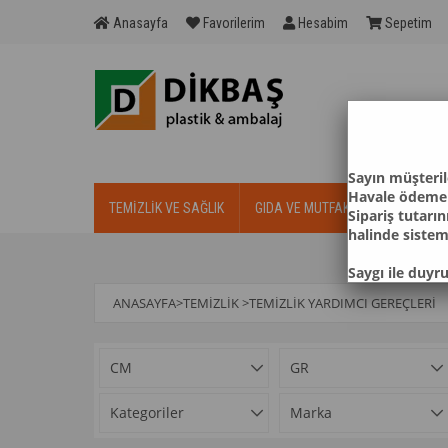
Anasayfa
Favorilerim
Hesabim
Sepetim
S
ayın
müşteril
Havale ödemeli
TEMİZLİK VE SAĞLIK
GIDA VE MUTFAK
ÇÖP KOVAL
Sipariş tutarı
halinde sistemd
Saygı ile duyru
ANASAYFA
>
TEMİZLİK
>
TEMIZLIK YARDIMCI GEREÇLERI
CM
GR
Kategoriler
Marka