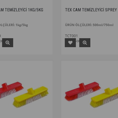
AM TEMİZLEYİCİ 1KG/5KG
TEX CAM TEMİZLEYİCİ SPREY
LÇÜLERİ: 1kg/5kg
ÜRÜN ÖLÇÜLERİ: 500ml/750ml
0
TCT001
Sorunuz
Fiyat Sorunuz