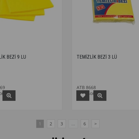
İK BEZİ 9 LU
TEMİZLİK BEZİ 3 LÜ
669
ATB 8668
Sorunuz
Fiyat Sorunuz
1
2
3
...
6
>