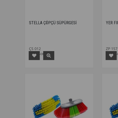
STELLA ÇÖPÇÜ SÜPÜRGESİ
YER FI
ÇS 012
ZP 157
Fiyat Sorunuz
Fiyat 