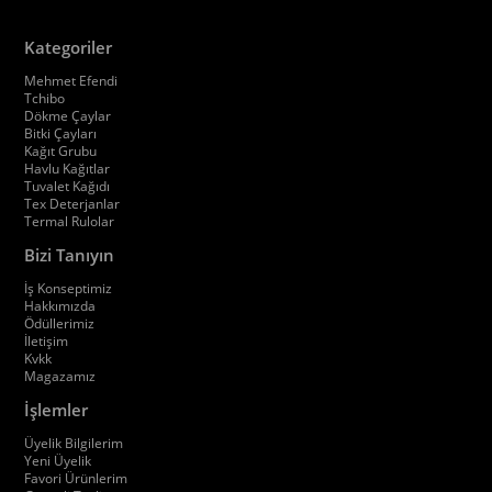
Kategoriler
Mehmet Efendi
Tchibo
Dökme Çaylar
Bitki Çayları
Kağıt Grubu
Havlu Kağıtlar
Tuvalet Kağıdı
Tex Deterjanlar
Termal Rulolar
Bizi Tanıyın
İş Konseptimiz
Hakkımızda
Ödüllerimiz
İletişim
Kvkk
Magazamız
İşlemler
Üyelik Bilgilerim
Yeni Üyelik
Favori Ürünlerim