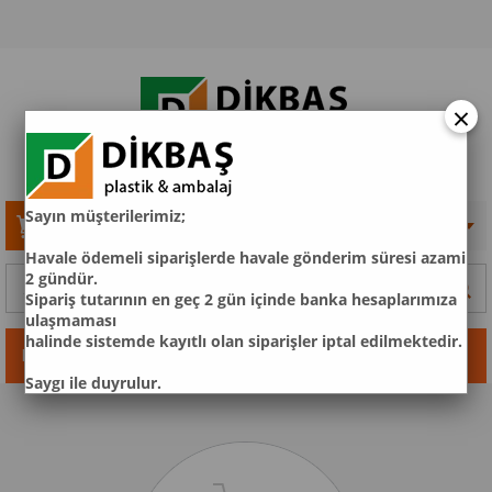
×
S
ayın
müşteril
eri
m
iz;
Sepetim
0
Ürün
Havale ödemeli siparişlerde havale gönderim süresi azami
2 gündür.
Sipariş tutarının en geç 2 gün içinde banka hesaplarımıza
ulaşmaması
halinde sistemde kayıtlı olan siparişler iptal edilmektedir.
Kategoriler
Saygı ile duyrulur.